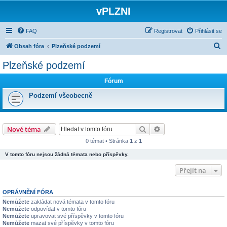
vPLZNI
FAQ
Registrovat
Přihlásit se
H
Obsah fóra
Plzeňské podzemí
l
Plzeňské podzemí
e
Fórum
d
a
Podzemí všeobecně
t
Hledat
Pokročilé hledání
Nové téma
0 témat • Stránka
1
z
1
V tomto fóru nejsou žádná témata nebo příspěvky.
Přejít na
OPRÁVNĚNÍ FÓRA
Nemůžete
zakládat nová témata v tomto fóru
Nemůžete
odpovídat v tomto fóru
Nemůžete
upravovat své příspěvky v tomto fóru
Nemůžete
mazat své příspěvky v tomto fóru