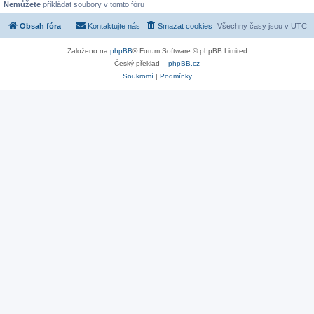
Nemůžete
přikládat soubory v tomto fóru
Obsah fóra
Kontaktujte nás
Smazat cookies
Všechny časy jsou v
UTC
Založeno na
phpBB
® Forum Software © phpBB Limited
Český překlad –
phpBB.cz
Soukromí
|
Podmínky