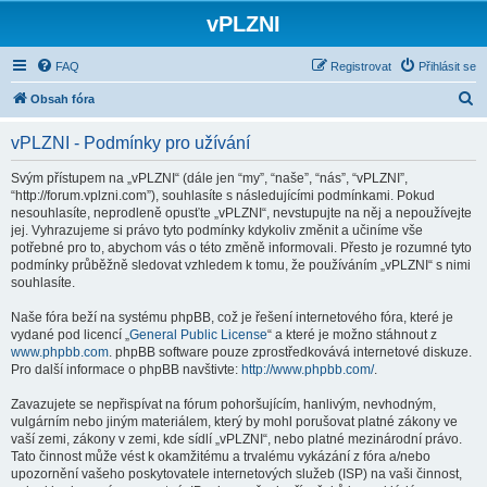
vPLZNI
FAQ
Registrovat
Přihlásit se
H
Obsah fóra
l
vPLZNI - Podmínky pro užívání
e
d
Svým přístupem na „vPLZNI“ (dále jen “my”, “naše”, “nás”, “vPLZNI”,
“http://forum.vplzni.com”), souhlasíte s následujícími podmínkami. Pokud
a
nesouhlasíte, neprodleně opusťte „vPLZNI“, nevstupujte na něj a nepoužívejte
t
jej. Vyhrazujeme si právo tyto podmínky kdykoliv změnit a učiníme vše
potřebné pro to, abychom vás o této změně informovali. Přesto je rozumné tyto
podmínky průběžně sledovat vzhledem k tomu, že používáním „vPLZNI“ s nimi
souhlasíte.
Naše fóra beží na systému phpBB, což je řešení internetového fóra, které je
vydané pod licencí „
General Public License
“ a které je možno stáhnout z
www.phpbb.com
. phpBB software pouze zprostředkovává internetové diskuze.
Pro další informace o phpBB navštivte:
http://www.phpbb.com/
.
Zavazujete se nepřispívat na fórum pohoršujícím, hanlivým, nevhodným,
vulgárním nebo jiným materiálem, který by mohl porušovat platné zákony ve
vaší zemi, zákony v zemi, kde sídlí „vPLZNI“, nebo platné mezinárodní právo.
Tato činnost může vést k okamžitému a trvalému vykázání z fóra a/nebo
upozornění vašeho poskytovatele internetových služeb (ISP) na vaši činnost,