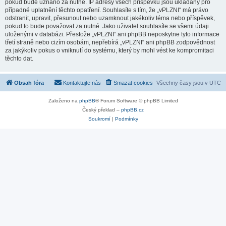
pokud bude uznáno za nutné. IP adresy všech příspěvků jsou ukládány pro
případné uplatnění těchto opatření. Souhlasíte s tím, že „vPLZNI“ má právo
odstranit, upravit, přesunout nebo uzamknout jakékoliv téma nebo příspěvek,
pokud to bude považovat za nutné. Jako uživatel souhlasíte se všemi údaji
uloženými v databázi. Přestože „vPLZNI“ ani phpBB neposkytne tyto informace
třetí straně nebo cizím osobám, nepřebírá „vPLZNI“ ani phpBB zodpovědnost
za jakýkoliv pokus o vniknutí do systému, který by mohl vést ke kompromitaci
těchto dat.
Obsah fóra
Kontaktujte nás
Smazat cookies
Všechny časy jsou v
UTC
Založeno na
phpBB
® Forum Software © phpBB Limited
Český překlad –
phpBB.cz
Soukromí
|
Podmínky