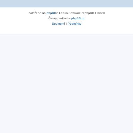
Založeno na
phpBB
® Forum Software © phpBB Limited
Český překlad –
phpBB.cz
Soukromí
|
Podmínky