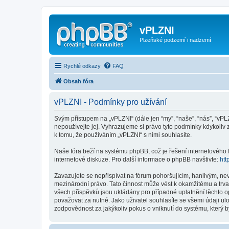
vPLZNI
Plzeňské podzemí i nadzemí
Rychlé odkazy
FAQ
Obsah fóra
vPLZNI - Podmínky pro užívání
Svým přístupem na „vPLZNI“ (dále jen “my”, “naše”, “nás”, “vPL
nepoužívejte jej. Vyhrazujeme si právo tyto podmínky kdykoliv
k tomu, že používáním „vPLZNI“ s nimi souhlasíte.
Naše fóra beží na systému phpBB, což je řešení internetového fó
internetové diskuze. Pro další informace o phpBB navštivte:
htt
Zavazujete se nepřispívat na fórum pohoršujícím, hanlivým, ne
mezinárodní právo. Tato činnost může vést k okamžitému a trva
všech příspěvků jsou ukládány pro případné uplatnění těchto o
považovat za nutné. Jako uživatel souhlasíte se všemi údaji u
zodpovědnost za jakýkoliv pokus o vniknutí do systému, který b