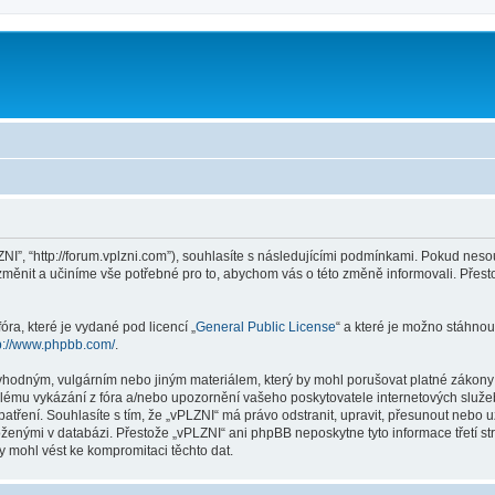
ZNI”, “http://forum.vplzni.com”), souhlasíte s následujícími podmínkami. Pokud nes
 změnit a učiníme vše potřebné pro to, abychom vás o této změně informovali. Pře
ra, které je vydané pod licencí „
General Public License
“ a které je možno stáhnou
p://www.phpbb.com/
.
vhodným, vulgárním nebo jiným materiálem, který by mohl porušovat platné zákony v
lému vykázání z fóra a/nebo upozornění vašeho poskytovatele internetových služeb
patření. Souhlasíte s tím, že „vPLZNI“ má právo odstranit, upravit, přesunout neb
loženými v databázi. Přestože „vPLZNI“ ani phpBB neposkytne tyto informace třetí 
y mohl vést ke kompromitaci těchto dat.