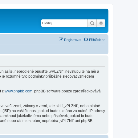
Hledat
Pokročilé hledání
Registrovat
Přihlásit se
ouhlasíte, neprodleně opusťte „vPLZNI“, nevstupujte na něj a
sto je rozumné tyto podmínky průběžně sledovat vzhledem
t z
www.phpbb.com
. phpBB software pouze zprostředkovává
e vaší zemi, zákony v zemi, kde sídlí „vPLZNI“, nebo platné
 (ISP) na vaši činnost, pokud bude uznáno za nutné. IP adresy
o uzamknout jakékoliv téma nebo příspěvek, pokud to bude
straně nebo cizím osobám, nepřebírá „vPLZNI“ ani phpBB