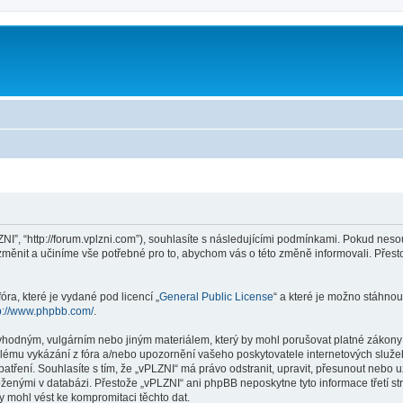
ZNI”, “http://forum.vplzni.com”), souhlasíte s následujícími podmínkami. Pokud nes
 změnit a učiníme vše potřebné pro to, abychom vás o této změně informovali. Pře
ra, které je vydané pod licencí „
General Public License
“ a které je možno stáhnou
p://www.phpbb.com/
.
vhodným, vulgárním nebo jiným materiálem, který by mohl porušovat platné zákony v
lému vykázání z fóra a/nebo upozornění vašeho poskytovatele internetových služeb
patření. Souhlasíte s tím, že „vPLZNI“ má právo odstranit, upravit, přesunout neb
loženými v databázi. Přestože „vPLZNI“ ani phpBB neposkytne tyto informace třetí 
y mohl vést ke kompromitaci těchto dat.