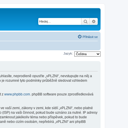
Hledat
Pokročilé hledání
Přihlásit se
Jazyk:
ouhlasíte, neprodleně opusťte „vPLZNI“, nevstupujte na něj a
sto je rozumné tyto podmínky průběžně sledovat vzhledem
t z
www.phpbb.com
. phpBB software pouze zprostředkovává
e vaší zemi, zákony v zemi, kde sídlí „vPLZNI“, nebo platné
 (ISP) na vaši činnost, pokud bude uznáno za nutné. IP adresy
o uzamknout jakékoliv téma nebo příspěvek, pokud to bude
straně nebo cizím osobám, nepřebírá „vPLZNI“ ani phpBB