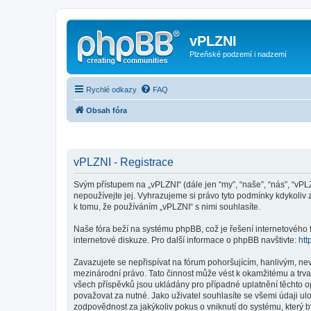
vPLZNI
Plzeňské podzemí i nadzemí
Rychlé odkazy
FAQ
Obsah fóra
vPLZNI - Registrace
Svým přístupem na „vPLZNI“ (dále jen “my”, “naše”, “nás”, “vPL
nepoužívejte jej. Vyhrazujeme si právo tyto podmínky kdykoliv
k tomu, že používáním „vPLZNI“ s nimi souhlasíte.
Naše fóra beží na systému phpBB, což je řešení internetového fó
internetové diskuze. Pro další informace o phpBB navštivte:
htt
Zavazujete se nepřispívat na fórum pohoršujícím, hanlivým, ne
mezinárodní právo. Tato činnost může vést k okamžitému a trva
všech příspěvků jsou ukládány pro případné uplatnění těchto o
považovat za nutné. Jako uživatel souhlasíte se všemi údaji u
zodpovědnost za jakýkoliv pokus o vniknutí do systému, který b