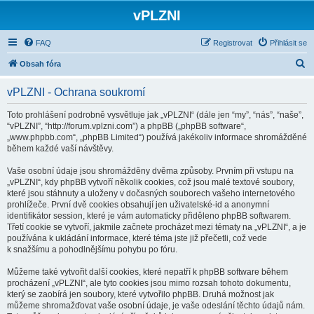
vPLZNI
FAQ
Registrovat
Přihlásit se
H
Obsah fóra
l
vPLZNI - Ochrana soukromí
e
d
Toto prohlášení podrobně vysvětluje jak „vPLZNI“ (dále jen “my”, “nás”, “naše”,
“vPLZNI”, “http://forum.vplzni.com”) a phpBB („phpBB software“,
a
„www.phpbb.com“, „phpBB Limited“) používá jakékoliv informace shromážděné
t
během každé vaší návštěvy.
Vaše osobní údaje jsou shromážděny dvěma způsoby. Prvním při vstupu na
„vPLZNI“, kdy phpBB vytvoří několik cookies, což jsou malé textové soubory,
které jsou stáhnuty a uloženy v dočasných souborech vašeho internetového
prohlížeče. První dvě cookies obsahují jen uživatelské-id a anonymní
identifikátor session, které je vám automaticky přiděleno phpBB softwarem.
Třetí cookie se vytvoří, jakmile začnete procházet mezi tématy na „vPLZNI“, a je
používána k ukládání informace, které téma jste již přečetli, což vede
k snažšímu a pohodlnějšímu pohybu po fóru.
Můžeme také vytvořit další cookies, které nepatří k phpBB software během
procházení „vPLZNI“, ale tyto cookies jsou mimo rozsah tohoto dokumentu,
který se zaobírá jen soubory, které vytvořilo phpBB. Druhá možnost jak
můžeme shromažďovat vaše osobní údaje, je vaše odeslání těchto údajů nám.