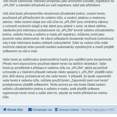
Toto může zahrnovat: odeslání příspěvků jako anonymní uživatel, registrace na
„vPLZNI“ a odeslání příspěvků po vaší registrace, když jste přihlášeni.
Váš účet bude přinejmenším obsahovat uživatelské jméno, osobní heslo,
používané při přihlašování do vašeho účtu, a osobní, platnou e-mailovou
adresu. Vaše osobní údaje pro váš účet na „vPLZNI“ jsou chráněny zákony
o ochraně osobních údajů a dat, které jsou platné v zemi, ve které sídlíme.
Jakékoliv jiné informace požadované od „vPLZNI“ kromě vašeho uživatelského
jména, vašeho hesla a vašeho e-mailu při registraci, můžeme zvolit jako
povinné nebo dobrovolné. Ve všech případech dostanete možnost rozhodnout,
zda-li tyto informace budou veřejně zobrazitelné. Dále ve vašem účtu máte
možnost zakázat nebo povolit zasílání automaticky vytvářených e-mailů phpBB
softwarem na váš e-mail.
Vaše heslo je zašifrováno (jednosměrný hash) pro zajištění jeho bezpečnosti.
Přesto není doporučeno používat stejné heslo na dalších stránkách. Vaše
heslo je prostředek k přístupu k vašemu účtu na „vPLZNI“, takže jej pečlivě
uchovejte a v žádném případě nebude nikdo spojený s „vPLZNI“, phpBB nebo
jiné, třetí strany, požadovat od vás vaše heslo. V případě, že byste zapomněli
vaše heslo k vašemu účtu, můžete použít funkci „Zapomněl jsem své heslo“
poskytovanou phpBB softwarem. Tento proces po vás bude žádat zadaní
vašeho uživatelského jména a vašeho e-mailu, poté phpBB software
vygeneruje heslo nové a zašle vám ho, abyste se mohli přihlásit ke svému
účtu.
Obsah fóra
Kontaktujte nás
Smazat cookies
Všechny časy jsou v
UTC