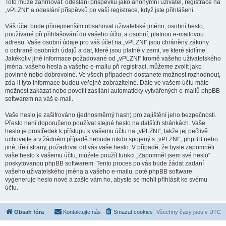
Toto může zahrnovat: odeslání příspěvků jako anonymní uživatel, registrace na
„vPLZNI“ a odeslání příspěvků po vaší registrace, když jste přihlášeni.
Váš účet bude přinejmenším obsahovat uživatelské jméno, osobní heslo,
používané při přihlašování do vašeho účtu, a osobní, platnou e-mailovou
adresu. Vaše osobní údaje pro váš účet na „vPLZNI“ jsou chráněny zákony
o ochraně osobních údajů a dat, které jsou platné v zemi, ve které sídlíme.
Jakékoliv jiné informace požadované od „vPLZNI“ kromě vašeho uživatelského
jména, vašeho hesla a vašeho e-mailu při registraci, můžeme zvolit jako
povinné nebo dobrovolné. Ve všech případech dostanete možnost rozhodnout,
zda-li tyto informace budou veřejně zobrazitelné. Dále ve vašem účtu máte
možnost zakázat nebo povolit zasílání automaticky vytvářených e-mailů phpBB
softwarem na váš e-mail.
Vaše heslo je zašifrováno (jednosměrný hash) pro zajištění jeho bezpečnosti.
Přesto není doporučeno používat stejné heslo na dalších stránkách. Vaše
heslo je prostředek k přístupu k vašemu účtu na „vPLZNI“, takže jej pečlivě
uchovejte a v žádném případě nebude nikdo spojený s „vPLZNI“, phpBB nebo
jiné, třetí strany, požadovat od vás vaše heslo. V případě, že byste zapomněli
vaše heslo k vašemu účtu, můžete použít funkci „Zapomněl jsem své heslo“
poskytovanou phpBB softwarem. Tento proces po vás bude žádat zadaní
vašeho uživatelského jména a vašeho e-mailu, poté phpBB software
vygeneruje heslo nové a zašle vám ho, abyste se mohli přihlásit ke svému
účtu.
Obsah fóra
Kontaktujte nás
Smazat cookies
Všechny časy jsou v
UTC