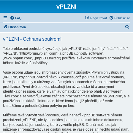
vPLZNI
FAQ
Registrovat
Přihlásit se
H
Obsah fóra
l
vPLZNI - Ochrana soukromí
e
d
Toto prohlášení podrobně vysvětluje jak „vPLZNI“ (dále jen “my”, “nás”, “naše”,
“vPLZNI”, “http://forum.vplzni.com”) a phpBB („phpBB software“,
a
„www.phpbb.com“, „phpBB Limited“) používá jakékoliv informace shromážděné
t
během každé vaší návštěvy.
Vaše osobní údaje jsou shromážděny dvěma způsoby. Prvním při vstupu na
„vPLZNI“, kdy phpBB vytvoří několik cookies, což jsou malé textové soubory,
které jsou stáhnuty a uloženy v dočasných souborech vašeho internetového
prohlížeče. První dvě cookies obsahují jen uživatelské-id a anonymní
identifikátor session, které je vám automaticky přiděleno phpBB softwarem.
Třetí cookie se vytvoří, jakmile začnete procházet mezi tématy na „vPLZNI“, a je
používána k ukládání informace, které téma jste již přečetli, což vede
k snažšímu a pohodlnějšímu pohybu po fóru.
Můžeme také vytvořit další cookies, které nepatří k phpBB software během
procházení „vPLZNI“, ale tyto cookies jsou mimo rozsah tohoto dokumentu,
který se zaobírá jen soubory, které vytvořilo phpBB. Druhá možnost jak
můžeme shromažďovat vaše osobní údaje, je vaše odeslání těchto údajů nám.