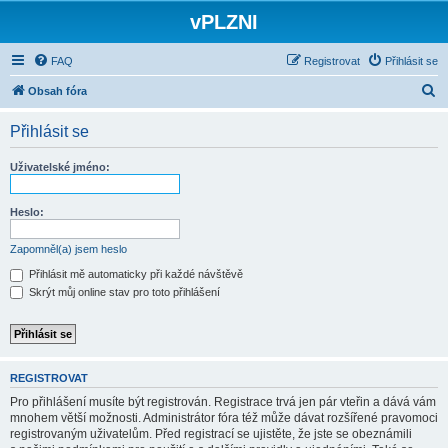
vPLZNI
FAQ
Registrovat
Přihlásit se
H
Obsah fóra
l
Přihlásit se
e
d
Uživatelské jméno:
a
t
Heslo:
Zapomněl(a) jsem heslo
Přihlásit mě automaticky při každé návštěvě
Skrýt můj online stav pro toto přihlášení
REGISTROVAT
Pro přihlášení musíte být registrován. Registrace trvá jen pár vteřin a dává vám
mnohem větší možnosti. Administrátor fóra též může dávat rozšířené pravomoci
registrovaným uživatelům. Před registrací se ujistěte, že jste se obeznámili