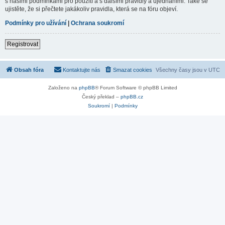
s našimi podmínkami pro použití a s dalšími pravidly a ujednáními. Také se
ujistěte, že si přečtete jakákoliv pravidla, která se na fóru objeví.
Podmínky pro užívání
|
Ochrana soukromí
Registrovat
Obsah fóra
Kontaktujte nás
Smazat cookies
Všechny časy jsou v
UTC
Založeno na
phpBB
® Forum Software © phpBB Limited
Český překlad –
phpBB.cz
Soukromí
|
Podmínky