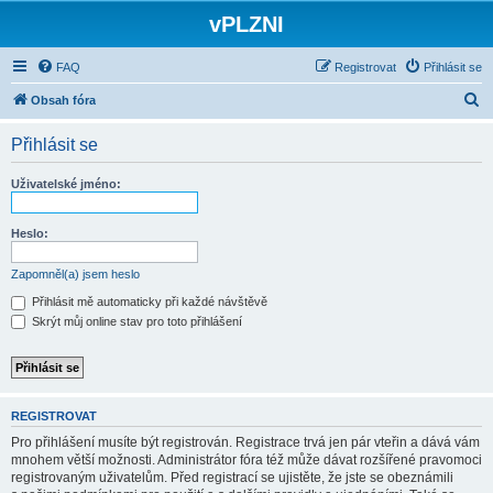
vPLZNI
FAQ
Registrovat
Přihlásit se
H
Obsah fóra
l
Přihlásit se
e
d
Uživatelské jméno:
a
t
Heslo:
Zapomněl(a) jsem heslo
Přihlásit mě automaticky při každé návštěvě
Skrýt můj online stav pro toto přihlášení
REGISTROVAT
Pro přihlášení musíte být registrován. Registrace trvá jen pár vteřin a dává vám
mnohem větší možnosti. Administrátor fóra též může dávat rozšířené pravomoci
registrovaným uživatelům. Před registrací se ujistěte, že jste se obeznámili