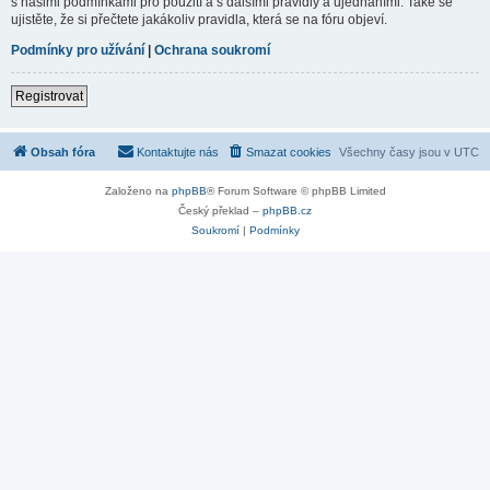
s našimi podmínkami pro použití a s dalšími pravidly a ujednáními. Také se
ujistěte, že si přečtete jakákoliv pravidla, která se na fóru objeví.
Podmínky pro užívání
|
Ochrana soukromí
Registrovat
Obsah fóra
Kontaktujte nás
Smazat cookies
Všechny časy jsou v
UTC
Založeno na
phpBB
® Forum Software © phpBB Limited
Český překlad –
phpBB.cz
Soukromí
|
Podmínky