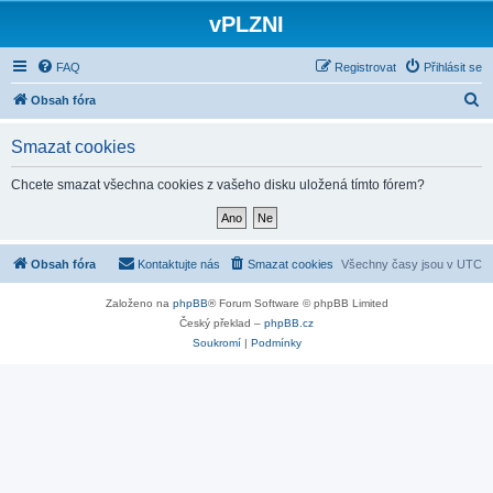
vPLZNI
FAQ
Registrovat
Přihlásit se
H
Obsah fóra
l
Smazat cookies
e
d
Chcete smazat všechna cookies z vašeho disku uložená tímto fórem?
a
t
Obsah fóra
Kontaktujte nás
Smazat cookies
Všechny časy jsou v
UTC
Založeno na
phpBB
® Forum Software © phpBB Limited
Český překlad –
phpBB.cz
Soukromí
|
Podmínky