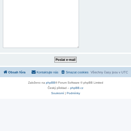
Obsah fóra
Kontaktujte nás
Smazat cookies
Všechny časy jsou v
UTC
Založeno na
phpBB
® Forum Software © phpBB Limited
Český překlad –
phpBB.cz
Soukromí
|
Podmínky