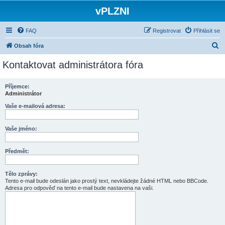
vPLZNI
FAQ
Registrovat
Přihlásit se
H
Obsah fóra
l
Kontaktovat administrátora fóra
e
d
Příjemce:
Administrátor
a
t
Vaše e-mailová adresa:
Vaše jméno:
Předmět:
Tělo zprávy:
Tento e-mail bude odeslán jako prostý text, nevkládejte žádné HTML nebo BBCode.
Adresa pro odpověď na tento e-mail bude nastavena na vaši.