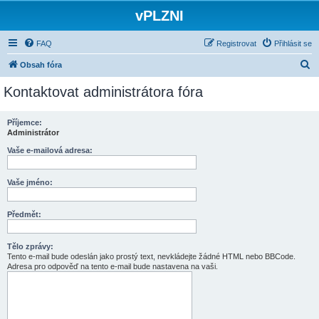
vPLZNI
FAQ
Registrovat
Přihlásit se
H
Obsah fóra
l
Kontaktovat administrátora fóra
e
d
Příjemce:
Administrátor
a
t
Vaše e-mailová adresa:
Vaše jméno:
Předmět:
Tělo zprávy:
Tento e-mail bude odeslán jako prostý text, nevkládejte žádné HTML nebo BBCode.
Adresa pro odpověď na tento e-mail bude nastavena na vaši.