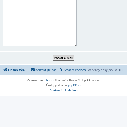
Obsah fóra
Kontaktujte nás
Smazat cookies
Všechny časy jsou v
UTC
Založeno na
phpBB
® Forum Software © phpBB Limited
Český překlad –
phpBB.cz
Soukromí
|
Podmínky