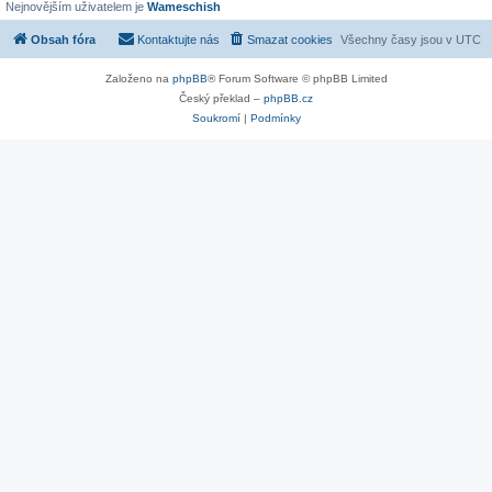
Nejnovějším uživatelem je
Wameschish
Obsah fóra
Kontaktujte nás
Smazat cookies
Všechny časy jsou v
UTC
Založeno na
phpBB
® Forum Software © phpBB Limited
Český překlad –
phpBB.cz
Soukromí
|
Podmínky