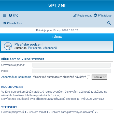
vPLZNI
FAQ
Registrovat
Přihlásit se
H
Obsah fóra
l
Právě je pon 10. srp 2026 5:26:02
e
Fórum
d
Plzeňské podzemí
a
Subfórum:
Podzemí všeobecně
t
PŘIHLÁSIT SE
•
REGISTROVAT
Uživatelské jméno:
Heslo:
Zapomněl(a) jsem heslo
Přihlásit mě automaticky při každé návštěvě
KDO JE ONLINE
Ve fóru jsou celkem
2
uživatelé :: 0 registrovaných, 0 skrytých a 2 hosté (založeno na
uživatelích aktivních během posledních 5 minut)
Nejvíce zde současně bylo přítomno
3950
uživatelů dne pon 11. kvě 2026 23:46:12
STATISTIKY
Celkem příspěvků
1
• Celkem témat
1
• Celkem zaregistrovaných uživatelů
7
•